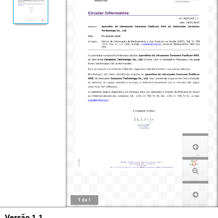
1
de
1
Versão 1.1