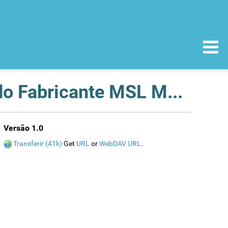
Retirada de Certificado de Dispositivos Médicos do Fabricante MSL Medical, Ltd.
Versão 1.0
Transferir (41k)
Get
URL
or
WebDAV URL
.