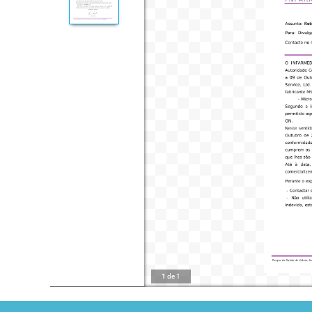
1
de
1