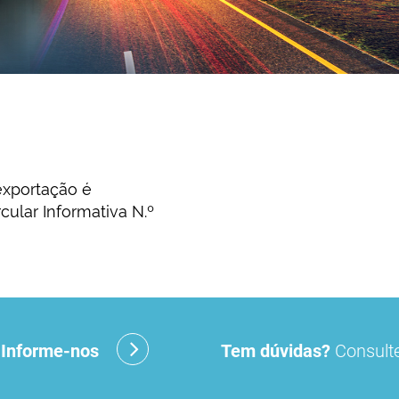
exportação é
ular Informativa N.º
?
Informe-nos
Tem dúvidas?
Consulte