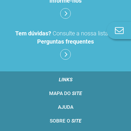
Informe-nos
Co
Tem dúvidas?
Consulte a nossa lista de
n
Perguntas frequentes
LINKS
MAPA DO
SITE
AJUDA
SOBRE O
SITE