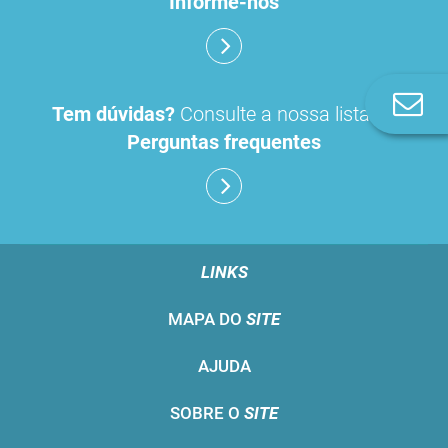
Informe-nos
Co
Tem dúvidas?
Consulte a nossa lista de
n
Perguntas frequentes
LINKS
MAPA DO
SITE
AJUDA
SOBRE O
SITE