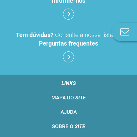
Informe-nos
Co
Tem dúvidas?
Consulte a nossa lista de
n
Perguntas frequentes
LINKS
MAPA DO
SITE
AJUDA
SOBRE O
SITE