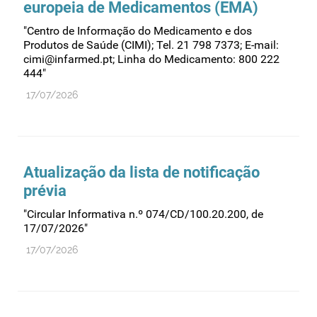
europeia de Medicamentos (EMA)
Recursos humanos
"Centro de Informação do Medicamento e dos
Registo
Produtos de Saúde (CIMI); Tel. 21 798 7373; E-mail:
Regulamentação
cimi@infarmed.pt; Linha do Medicamento: 800 222
444"
Relações internacionais
17/07/2026
Substâncias controladas
Supervisão do mercado
Taxas
Atualização da lista de notificação
Tecnologias da saúde
prévia
Utilização
"Circular Informativa n.º 074/CD/100.20.200, de
Vigilância de cosméticos
17/07/2026"
Vigilância de dispositivos médicos
17/07/2026