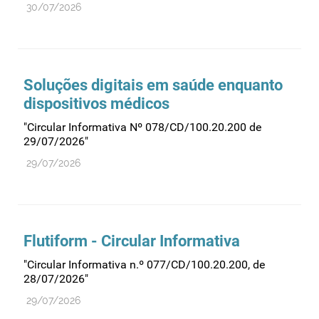
30/07/2026
Farmacovigilância
Farmácias
Gestão financeira e patrimonial
Hemoderivados
Soluções digitais em saúde enquanto
dispositivos médicos
Importação
"Circular Informativa Nº 078/CD/100.20.200 de
Informação estatística
29/07/2026"
Informação institucional
29/07/2026
Inspeção
Investigação
Legislação
Flutiform - Circular Informativa
Licenciamentos
"Circular Informativa n.º 077/CD/100.20.200, de
Locais de venda
28/07/2026"
Manutenção no mercado
29/07/2026
Medicamentos de uso humano