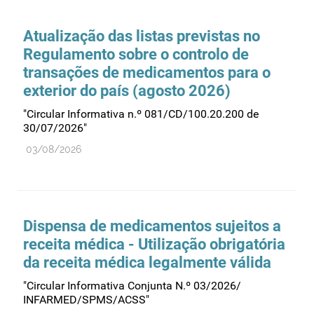
Comprovação da qualidade
Comunicação
Atualização das listas previstas no
Controlo de qualidade
Regulamento sobre o controlo de
transações de medicamentos para o
Cosméticos
exterior do país (agosto 2026)
Dispensa
"Circular Informativa n.º 081/CD/100.20.200 de
Dispositivos médicos
30/07/2026"
Distribuição
03/08/2026
Ensaios clínicos
Entidades reguladoras
Estrutura e organização
Dispensa de medicamentos sujeitos a
Exercício farmacêutico
receita médica - Utilização obrigatória
Exportação
da receita médica legalmente válida
Fabricantes
"Circular Informativa Conjunta N.º 03/2026/
INFARMED/SPMS/ACSS"
Fabrico