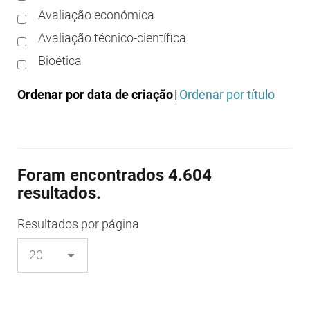
Avaliação económica
Avaliação técnico-científica
Bioética
Boas práticas clínicas
Ordenar por data de criação
|
Ordenar por título
Boas práticas de distribuição
Boas práticas de fabrico
Boas práticas de farmácia
Foram encontrados 4.604
Boas práticas de investigação
resultados.
Boas práticas de laboratório
Boas práticas regulamentares
Resultados
por página
Certificação
Colocação no mercado/comercialização
Comparticipação