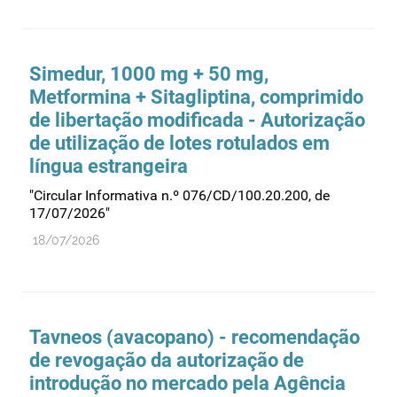
Medicamentos genéricos
Medicamentos homeopáticos
Simedur, 1000 mg + 50 mg,
Medicinas alternativas
Metformina + Sitagliptina, comprimido
Nanotecnologia
de libertação modificada - Autorização
de utilização de lotes rotulados em
Planeamento
língua estrangeira
Plantas medicinais
"Circular Informativa n.º 076/CD/100.20.200, de
Prescrição
17/07/2026"
Preços
18/07/2026
Produtos de saúde
Produtos fronteira
Publicidade
Tavneos (avacopano) - recomendação
Qualidade e normalização
de revogação da autorização de
Reações adversas
introdução no mercado pela Agência