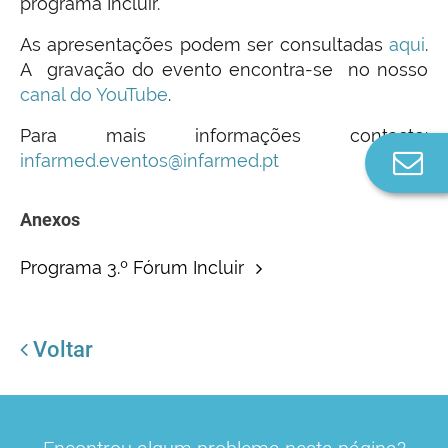
programa Incluir.
As apresentações podem ser consultadas
aqui
.
A gravação do evento encontra-se no nosso
canal do YouTube
.
Para mais informações contacte:
Co
infarmed.eventos@infarmed.pt
n
Anexos
Programa 3.º Fórum Incluir
Voltar