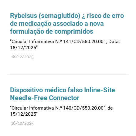
Comprovação da qualidade
Comunicação
Rybelsus (semaglutido) ¿ risco de erro
Controlo de qualidade
de medicação associado a nova
formulação de comprimidos
Cosméticos
Dispensa
"Circular Informativa N.º 141/CD/550.20.001, Data:
18/12/2025"
Dispositivos médicos
18/12/2025
Distribuição
Ensaios clínicos
Entidades reguladoras
Dispositivo médico falso Inline-Site
Estrutura e organização
Needle-Free Connector
Exercício farmacêutico
"Circular Informativa N.º 140/CD/550.20.001 de
Exportação
15/12/2025"
Fabricantes
16/12/2025
Fabrico