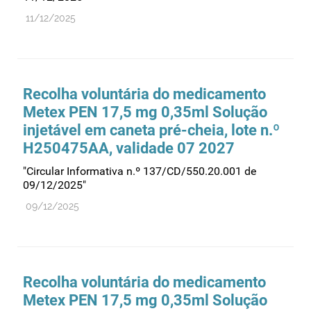
11/12/2025
Medicamentos genéricos
Medicamentos homeopáticos
Medicinas alternativas
Nanotecnologia
Recolha voluntária do medicamento
Metex PEN 17,5 mg 0,35ml Solução
Planeamento
injetável em caneta pré-cheia, lote n.º
Plantas medicinais
H250475AA, validade 07 2027
Prescrição
"Circular Informativa n.º 137/CD/550.20.001 de
Preços
09/12/2025"
Produtos de saúde
09/12/2025
Produtos fronteira
Publicidade
Qualidade e normalização
Recolha voluntária do medicamento
Reações adversas
Metex PEN 17,5 mg 0,35ml Solução