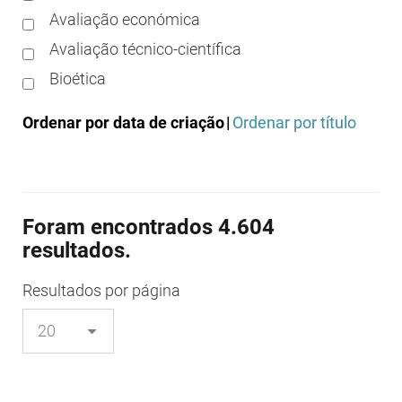
Avaliação económica
Avaliação técnico-científica
Bioética
Boas práticas clínicas
Ordenar por data de criação
|
Ordenar por título
Boas práticas de distribuição
Boas práticas de fabrico
Boas práticas de farmácia
Foram encontrados 4.604
Boas práticas de investigação
resultados.
Boas práticas de laboratório
Boas práticas regulamentares
Resultados
por página
Certificação
Colocação no mercado/comercialização
Comparticipação