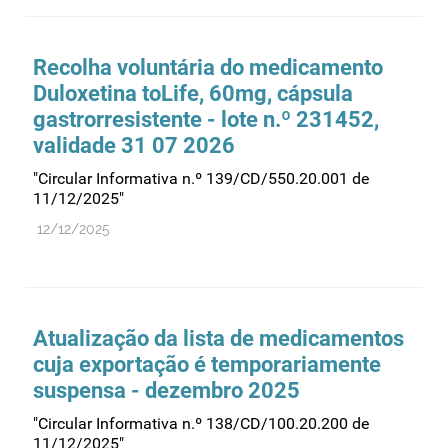
Farmacovigilância
Farmácias
Recolha voluntária do medicamento
Gestão financeira e patrimonial
Duloxetina toLife, 60mg, cápsula
Hemoderivados
gastrorresistente - lote n.º 231452,
validade 31 07 2026
Importação
"Circular Informativa n.º 139/CD/550.20.001 de
Informação estatística
11/12/2025"
Informação institucional
12/12/2025
Inspeção
Investigação
Legislação
Atualização da lista de medicamentos
Licenciamentos
cuja exportação é temporariamente
Locais de venda
suspensa - dezembro 2025
Manutenção no mercado
"Circular Informativa n.º 138/CD/100.20.200 de
11/12/2025"
Medicamentos de uso humano