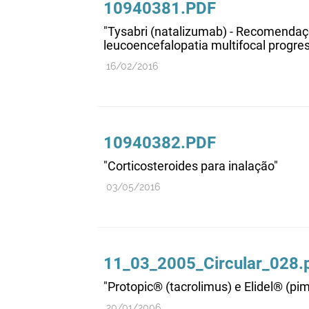
10940381.PDF
"Tysabri (natalizumab) - Recomendaçõ
leucoencefalopatia multifocal progres
16/02/2016
10940382.PDF
"Corticosteroides para inalação"
03/05/2016
11_03_2005_Circular_028.
"Protopic® (tacrolimus) e Elidel® (pi
20/01/2006