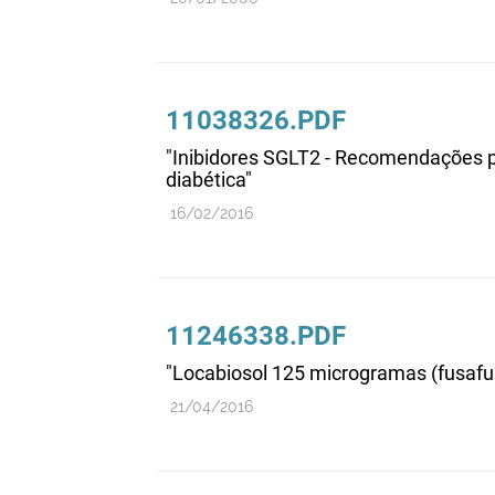
11038326.PDF
"Inibidores SGLT2 - Recomendações p
diabética"
16/02/2016
11246338.PDF
"Locabiosol 125 microgramas (fusafun
21/04/2016