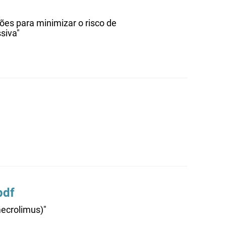
es para minimizar o risco de
siva"
pdf
mecrolimus)"