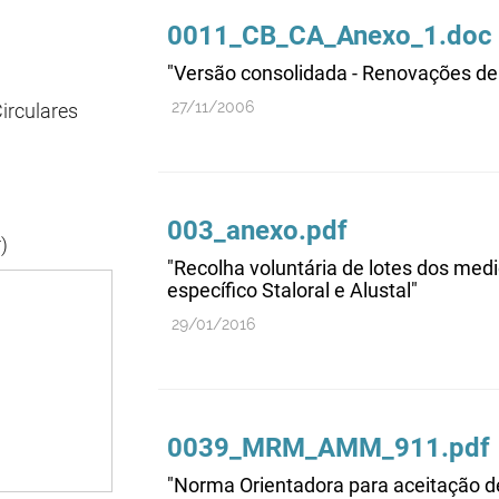
0011_CB_CA_Anexo_1.doc
"Versão consolidada - Renovações de
27/11/2006
irculares
003_anexo.pdf
)
"Recolha voluntária de lotes dos me
específico Staloral e Alustal"
29/01/2016
0039_MRM_AMM_911.pdf
"Norma Orientadora para aceitação