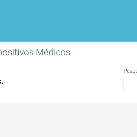
positivos Médicos
Pesq
.