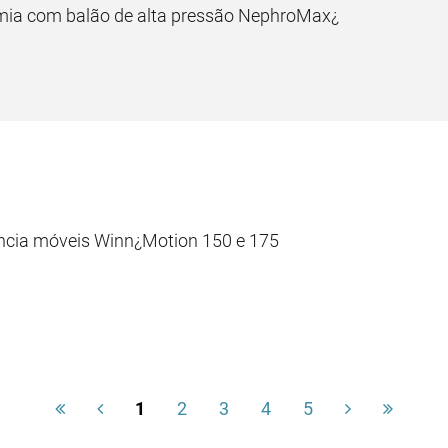
omia com balão de alta pressão NephroMax¿
ência móveis Winn¿Motion 150 e 175
1
2
3
4
5