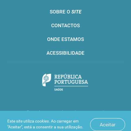
SOBRE O
SITE
CONTACTOS
ONDE ESTAMOS
ACESSIBILIDADE
Infarmed © 2016. Todos os direitos reservados
Este
site
utiliza
cookies
. Ao carregar em
Aceitar
"Aceitar", está a consentir a sua utilização.