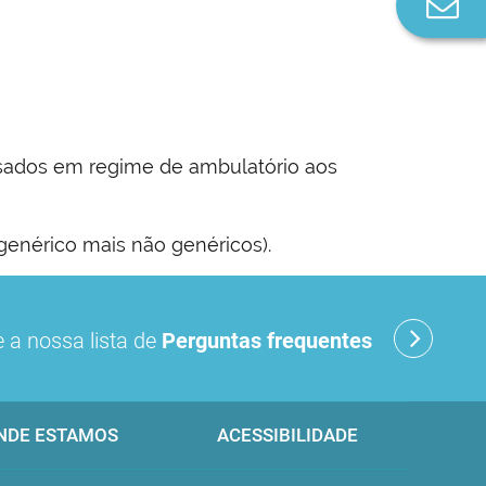
Co
n
sados em regime de ambulatório aos
genérico mais não genéricos).
 a nossa lista de
Perguntas frequentes
NDE ESTAMOS
ACESSIBILIDADE