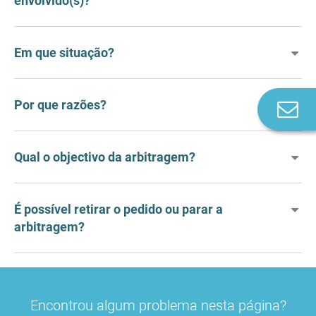
envolvido(s)?
Em que situação?
Por que razões?
Co
n
Qual o objectivo da arbitragem?
É possível retirar o pedido ou parar a
arbitragem?
Encontrou algum problema nesta página?