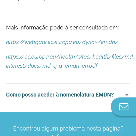
Mais informação poderá ser consultada em:
https://webgate.ec.europa.eu/dyna2/emdn/
https://ec.europa.eu/health/sites/health/files/md_
interest/docs/md_q-a_emdn_en.pdf
Como posso aceder à nomenclatura EMDN?
Co
n
Encontrou algum problema nesta página?