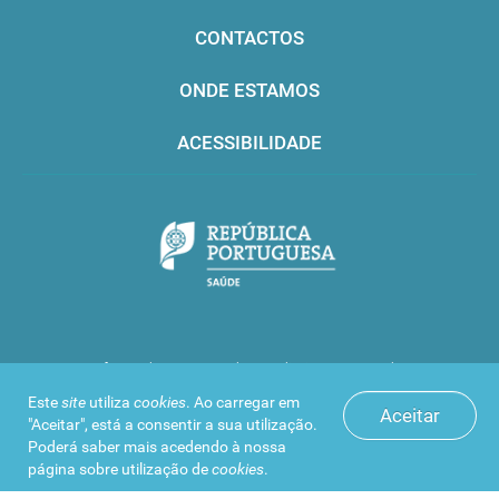
Cabe exclusivamente ao fabricante, sem
prejuízo de o mesmo solicitar assistência do
CONTACTOS
seu mandatário, importador ou distribuidor por
grosso, notificar a sua autoridade competente.
ONDE ESTAMOS
Quando notificar
ACESSIBILIDADE
A comunicação deve ser efetuada com, pelo
menos, 6 meses de antecedência à interrupção
de abastecimento ou cessação da
comercialização prevista pelo fabricante, salvo
em circunstâncias excecionais.
No caso das cessações de comercialização
planeadas, é encorajado que a notificação seja
Infarmed © 2016. Todos os direitos reservados
efetuada assim que a avaliação de impacto seja
Este
site
utiliza
cookies
. Ao carregar em
confirmada pelo fabricante.
Aceitar
"Aceitar", está a consentir a sua utilização.
Poderá saber mais acedendo à nossa
Como notificar
página sobre
utilização de
cookies
.