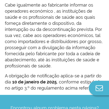
Cabe igualmente ao fabricante informar os
operadores económico , as instituições de
saúde e os profissionais de saúde aos quais
forneça diretamente o dispositivo, da
interrupção ou da descontinuação prevista. Por
sua vez, cabe aos operadores económicos, tal
como importadores e distribuidores por grosso,
prosseguir com a divulgação da informação
fornecida pelo fabricante por toda a cadeia de
abastecimento, até às instituições de saúde e
profissionais de saúde.
A obrigação de notificação aplica-se a partir do
dia
10 de janeiro de 2025
, conforme estipulado
Co
no artigo 3.º do regulamento acima referido.
n
A que produtos se aplica
Encontrou algum problema nesta página?