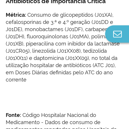
Antibióticos de Importância Crítica
Métrica:
Consumo de glicopeptídos (J01XA),
cefalosporinas de 3.ª e 4.º geração (J01DD e
J01DE), monobactames (J01DF), carbapenemes
Co
(J01DH), fluoroquinolonas (J01MA), polimixinas
n
(J01XB), piperacilina com inibidor da lactamase
(J01CR05), linezolida (J01XX08), tedizolida
(J01XX11) e daptomicina (J01XX09), no total da
utilização hospitalar de antibióticos (ATC J01),
em Doses Diárias definidas pelo ATC do ano
corrente
Fonte:
Código Hospitalar Nacional do
Medicamento - Dados de consumo de