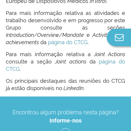
Europeu de Dispositivos Médicos
in vitro
).
Para mais informação relativa as atividades e
trabalho desenvolvido e em progresso por este
Grupo consulte as seções
Introduction/Overview/Mandate
e
Activities and
Co
achievements
da
página do CTCG
.
n
Para mais informação relativa a
Joint Actions
consulte a seção
Joint actions
da
página do
CTCG
.
Os principais destaques das reuniões do CTCG
já estão disponíveis no
LinkedIn
.
Encontrou algum problema nesta página?
Informe-nos