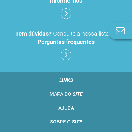
Informe-nos
Co
Tem dúvidas?
Consulte a nossa lista de
n
Perguntas frequentes
LINKS
MAPA DO
SITE
AJUDA
SOBRE O
SITE