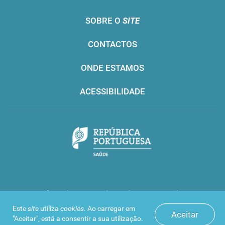
SOBRE O
SITE
CONTACTOS
ONDE ESTAMOS
ACESSIBILIDADE
Infarmed © 2016. Todos os direitos reservados
Este
site
utiliza
cookies
. Ao carregar em
Aceitar
"Aceitar", está a consentir a sua utilização.