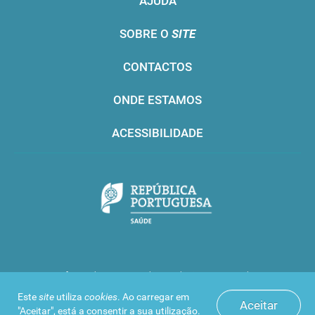
AJUDA
SOBRE O
SITE
CONTACTOS
ONDE ESTAMOS
ACESSIBILIDADE
Infarmed © 2016. Todos os direitos reservados
Este
site
utiliza
cookies
. Ao carregar em
Aceitar
"Aceitar", está a consentir a sua utilização.