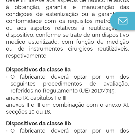
deve limitar-se aos aspetos de fabrico relativos
à obtenção, garantia e manutenção das
condições de esterilização ou à garantia de
Co
conformidade com os requisitos metrológicos
n
ou aos aspetos relativos à reutilização do
dispositivo, conforme se trate de um dispositivo
médico esterilizado, com função de medição
ou de instrumentos cirúrgicos reutilizáveis,
respetivamente.
Dispositivos da classe IIa
O fabricante deverá optar por um dos
seguintes procedimentos de avaliação,
referidos no Regulamento (UE) 2017/745:
anexo IX, capítulos I e III
anexos II e III em combinação com o anexo XI,
secções 10 ou 18.
Dispositivos da classe IIb
O fabricante deverá optar por um dos