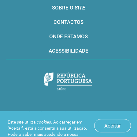
SOBRE O
SITE
CONTACTOS
ONDE ESTAMOS
ACESSIBILIDADE
Infarmed © 2016. Todos os direitos reservados
Este
site
utiliza
cookies
. Ao carregar em
Aceitar
"Aceitar", está a consentir a sua utilização.
Poderá saber mais acedendo à nossa