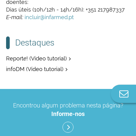
doentes:
Dias úteis (10h/12h - 14h/16h): +351 217987337
E-mail:
incluir@infarmed.pt
Destaques
Report
e
! (Vídeo tutorial)
infoDM (Vídeo tutorial)
Co
n
Encontrou algum problema nesta página?
Informe-nos