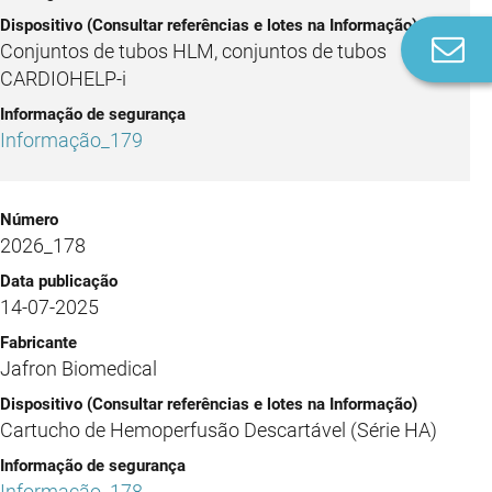
Co
Conjuntos de tubos HLM, conjuntos de tubos
n
CARDIOHELP-i
Informação_179
2026_178
14-07-2025
Jafron Biomedical
Cartucho de Hemoperfusão Descartável (Série HA)
Informação_178