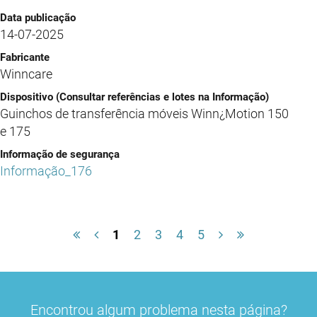
14-07-2025
Winncare
Guinchos de transferência móveis Winn¿Motion 150
e 175
Informação_176
1
2
3
4
5
Encontrou algum problema nesta página?