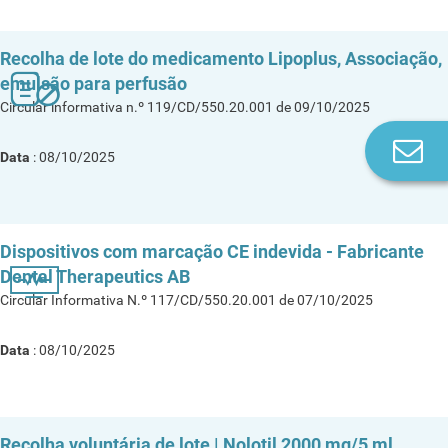
Recolha de lote do medicamento Lipoplus, Associação,
emulsão para perfusão
Circular informativa n.º 119/CD/550.20.001 de 09/10/2025
Co
Data
: 08/10/2025
n
Dispositivos com marcação CE indevida - Fabricante
Dental Therapeutics AB
Circular Informativa N.º 117/CD/550.20.001 de 07/10/2025
Data
: 08/10/2025
Recolha voluntária de lote | Nolotil 2000 mg/5 ml,