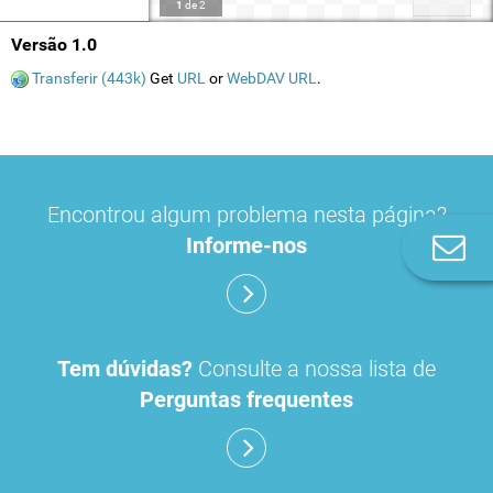
1
de
2
Versão 1.0
Transferir (443k)
Get
URL
or
WebDAV URL
.
Encontrou algum problema nesta página?
Informe-nos
Co
n
Tem dúvidas?
Consulte a nossa lista de
Perguntas frequentes