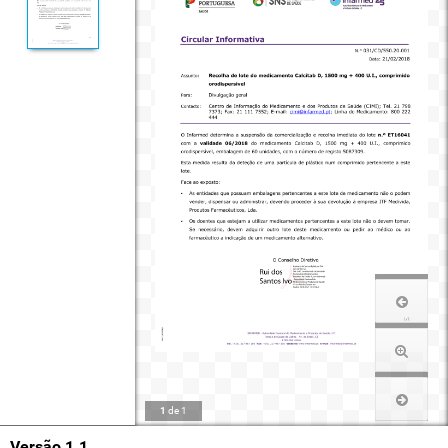
1
de
1
Versão 1.1