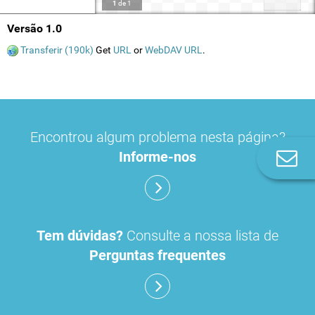
1
de
1
Versão 1.0
Transferir (190k)
Get
URL
or
WebDAV URL
.
Encontrou algum problema nesta página?
Informe-nos
Co
n
Tem dúvidas?
Consulte a nossa lista de
Perguntas frequentes