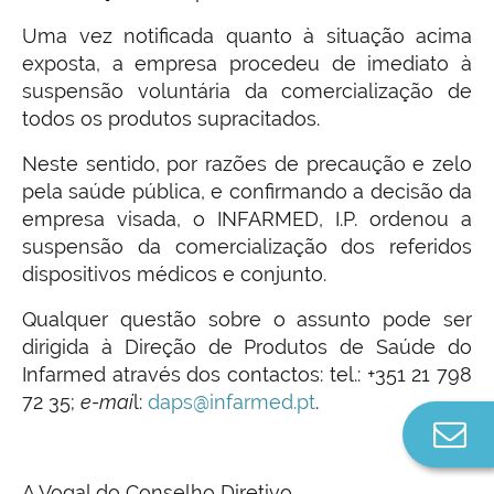
Uma vez notificada quanto à situação acima
exposta, a empresa procedeu de imediato à
suspensão voluntária da comercialização de
todos os produtos supracitados.
Neste sentido, por razões de precaução e zelo
pela saúde pública, e confirmando a decisão da
empresa visada, o INFARMED, I.P. ordenou a
suspensão da comercialização dos referidos
dispositivos médicos e conjunto.
Qualquer questão sobre o assunto pode ser
dirigida à Direção de Produtos de Saúde do
Infarmed através dos contactos: tel.: +351 21 798
72 35;
e-mai
l:
daps@infarmed.pt
.
Co
n
A Vogal do Conselho Diretivo