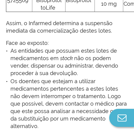
5725569
Bisoprolol
Bisoprolol
10 mg
Co
toLife
Assim, o Infarmed determina a suspensão
imediata da comercialização destes lotes.
Face ao exposto:
As entidades que possuam estes lotes de
medicamentos em
stock
não os podem
vender, dispensar ou administrar, devendo
proceder à sua devolução.
Os doentes que estejam a utilizar
medicamentos pertencentes a estes lotes
não devem interromper o tratamento. Logo
que possível, devem contactar o médico para
que este possa analisar a necessidade ou não
Co
da substituição por um medicamento
n
alternativo.