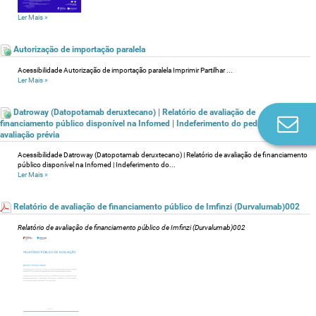
Ler Mais
»
Autorização de importação paralela
Acessibilidade Autorização de importação paralela Imprimir Partilhar ...
Ler Mais
»
Datroway (Datopotamab deruxtecano) | Relatório de avaliação de
Co
financiamento público disponível na Infomed | Indeferimento do pedido de
n
avaliação prévia
Acessibilidade Datroway (Datopotamab deruxtecano) | Relatório de avaliação de financiamento
público disponível na Infomed | Indeferimento do...
Ler Mais
»
Relatório de avaliação de financiamento público de Imfinzi (Durvalumab)002
Relatório de avaliação de financiamento público de Imfinzi (Durvalumab)002