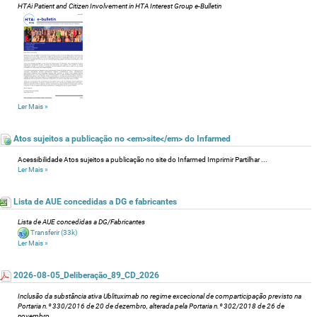
HTAi Patient and Citizen Involvement in HTA Interest Group e-Bulletin
Ler Mais
»
Atos sujeitos a publicação no <em>site</em> do Infarmed
Acessibilidade Atos sujeitos a publicação no site do Infarmed Imprimir Partilhar ...
Ler Mais
»
Lista de AUE concedidas a DG e fabricantes
Lista de AUE concedidas a DG/Fabricantes
Transferir
(33k)
Ler Mais
»
2026-08-05_Deliberação_89_CD_2026
Inclusão da substância ativa Ublituximab no regime excecional de comparticipação previsto na
Portaria n.º 330/2016 de 20 de dezembro, alterada pela Portaria n.º 302/2018 de 26 de
novembro,...