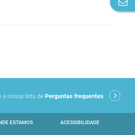
Co
n
 a nossa lista de
Perguntas frequentes
NDE ESTAMOS
ACESSIBILIDADE