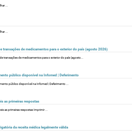
har ...
har ...
de transações de medicamentos para o exterior do país (agosto 2026)
 de transações de medicamentos para o exterior do país (agosto...
amento público disponível na Infomed | Deferimento
amento público disponível na Infomed | Deferimento ...
is as primeiras respostas
is as primeiras respostas Imprimir ...
gatória da receita médica legalmente válida