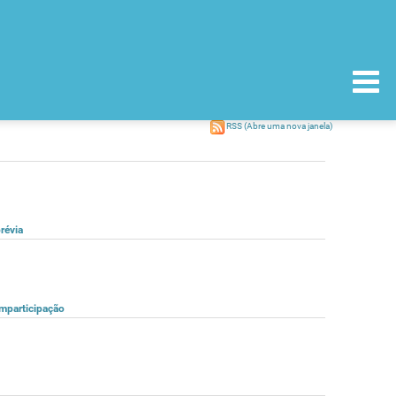
RSS
(Abre uma nova janela)
révia
omparticipação