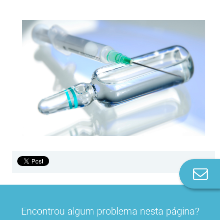
Co
n
Encontrou algum problema nesta página?