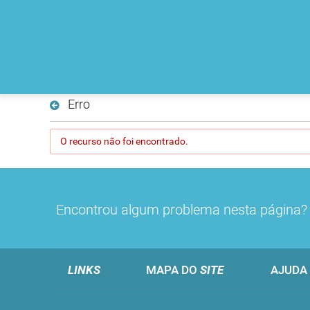
Erro
O recurso não foi encontrado.
Encontrou algum problema nesta página
LINKS
MAPA DO
SITE
AJUDA