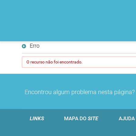
Erro
O recurso não foi encontrado.
Encontrou algum problema nesta página
LINKS
MAPA DO
SITE
AJUDA