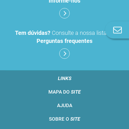
Informe-nos
Co
Tem dúvidas?
Consulte a nossa lista de
n
Perguntas frequentes
LINKS
MAPA DO
SITE
AJUDA
SOBRE O
SITE