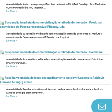
Acessibilidade Aviso de segurança | Bombas de insulina MiniMed, Paradigm, MiniMed série
600 e MiniMed série 700 Imprimir ...
Ler Mais
»
Suspensão imediata da comercialização e retirada do mercado | Produtos
cosméticos da Pessoa responsável FBeauty, Lda.
Acessibilidade Suspensão imediata da comercialização e retirada do mercado | Produtos
cosméticos da Pessoa responsável FBeauty, Lda. Imprimir ...
Ler Mais
»
Suspensão imediata da comercialização e retirada do mercado | Calmidine
Acessibilidade Suspensão imediata da comercialização e retirada do mercado | Calmidine
Imprimir Partilhar ...
Ler Mais
»
Recolha voluntária de lotes dos medicamento Aciclovir Labesfal e Aciclovir
Livixone 50 mg/g creme
Acessibilidade Recolha voluntária de lotes dos medicamento Aciclovir Labesfal e Aciclovir
Livixone 50 mg/g creme Imprimir ...
Ler Mais
»
Co
n