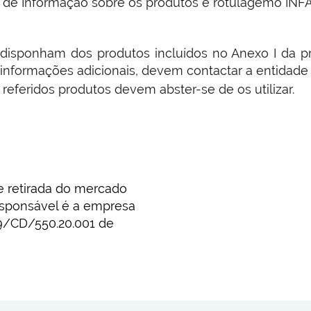
o de Informação sobre os produtos e rotulagemo INFA
isponham dos produtos incluídos no Anexo I da pr
ter informações adicionais, devem contactar a entidade
feridos produtos devem abster-se de os utilizar.
e retirada do mercado
esponsável é a empresa
059/CD/550.20.001 de