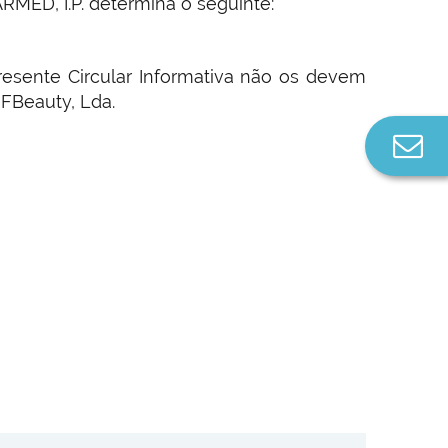
RMED, I.P. determina o seguinte:
esente Circular Informativa não os devem
 FBeauty, Lda.
Co
n