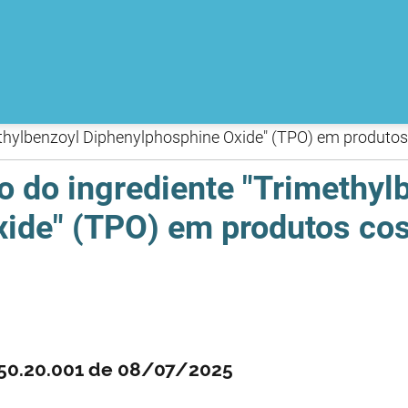
methylbenzoyl Diphenylphosphine Oxide" (TPO) em produto
ão do ingrediente "Trimethyl
xide" (TPO) em produtos co
550.20.001 de 08/07/2025