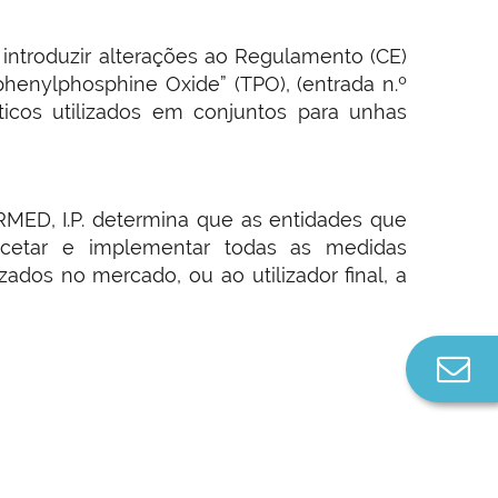
introduzir alterações ao Regulamento (CE)
phenylphosphine Oxide” (TPO), (entrada n.º
icos utilizados em conjuntos para unhas
ARMED, I.P. determina que as entidades que
ncetar e implementar todas as medidas
ados no mercado, ou ao utilizador final, a
Co
n