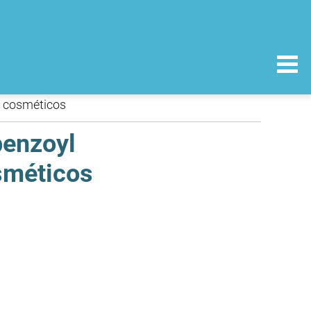
s cosméticos
benzoyl
sméticos