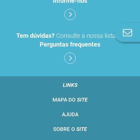
Informe-nos
Co
Tem dúvidas?
Consulte a nossa lista de
n
Perguntas frequentes
LINKS
MAPA DO
SITE
AJUDA
SOBRE O
SITE