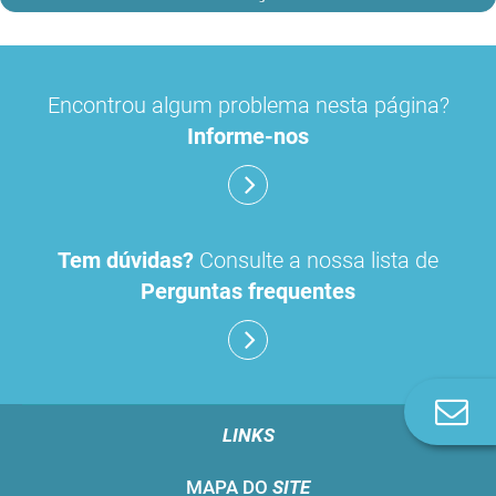
Encontrou algum problema nesta página?
Informe-nos
Tem dúvidas?
Consulte a nossa lista de
Perguntas frequentes
Co
n
LINKS
MAPA DO
SITE