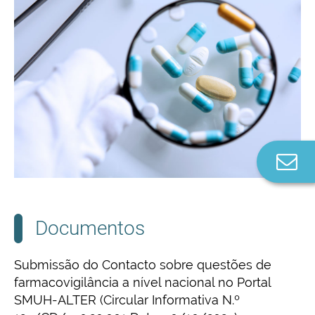
Co
n
Documentos
Submissão do Contacto sobre questões de
farmacovigilância a nível nacional no Portal
SMUH-ALTER (Circular Informativa N.º