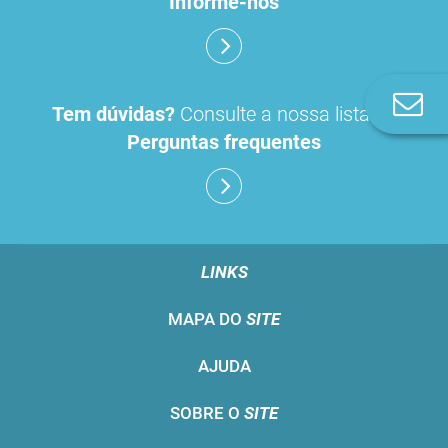
Informe-nos
Co
Tem dúvidas?
Consulte a nossa lista de
n
Perguntas frequentes
LINKS
MAPA DO
SITE
AJUDA
SOBRE O
SITE