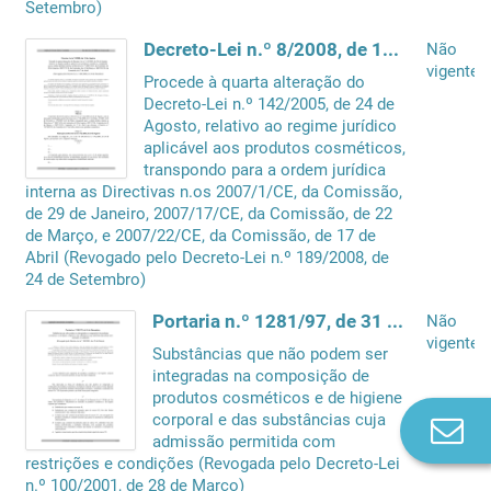
Setembro)
Decreto-Lei n.º 8/2008, de 11 de Janeiro
Não
vigente
Procede à quarta alteração do
Decreto-Lei n.º 142/2005, de 24 de
Agosto, relativo ao regime jurídico
aplicável aos produtos cosméticos,
transpondo para a ordem jurídica
interna as Directivas n.os 2007/1/CE, da Comissão,
de 29 de Janeiro, 2007/17/CE, da Comissão, de 22
de Março, e 2007/22/CE, da Comissão, de 17 de
Abril (Revogado pelo Decreto-Lei n.º 189/2008, de
24 de Setembro)
Portaria n.º 1281/97, de 31 de Dezembro
Não
vigente
Substâncias que não podem ser
integradas na composição de
produtos cosméticos e de higiene
corporal e das substâncias cuja
Co
admissão permitida com
n
restrições e condições (Revogada pelo Decreto-Lei
n.º 100/2001, de 28 de Março)