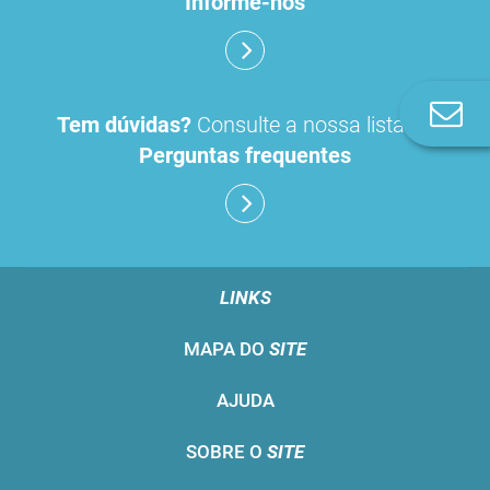
Informe-nos
Co
Tem dúvidas?
Consulte a nossa lista de
n
Perguntas frequentes
LINKS
MAPA DO
SITE
AJUDA
SOBRE O
SITE