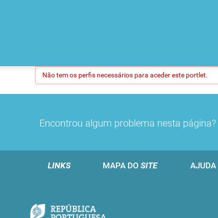
Não tem os perfis necessários para aceder este portlet.
Encontrou algum problema nesta página
LINKS
MAPA DO
SITE
AJUDA