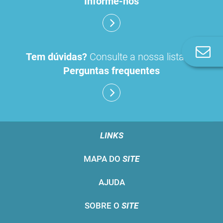
Informe-nos
Co
Tem dúvidas?
Consulte a nossa lista de
n
Perguntas frequentes
LINKS
MAPA DO
SITE
AJUDA
SOBRE O
SITE