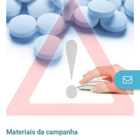
Co
n
Materiais da campanha