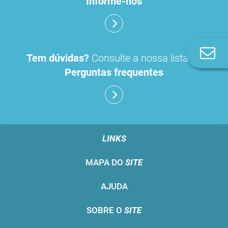
Informe-nos
Co
Tem dúvidas?
Consulte a nossa lista de
n
Perguntas frequentes
LINKS
MAPA DO
SITE
AJUDA
SOBRE O
SITE